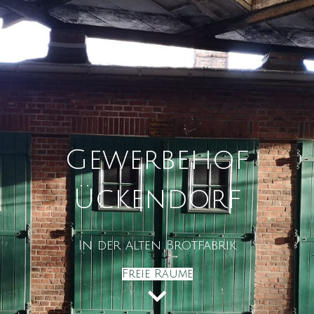
Gewerbehof
Ückendorf
In der alten Brotfabrik
Freie Räume