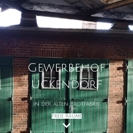
Gewerbehof
Ückendorf
In der alten Brotfabrik
Freie Räume